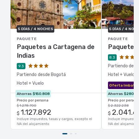
5 DÍAS / 4 NOCHES
5 DÍAS / 4 NOC
PAQUETE
PAQUETE
Paquetes a Cartagena de
Paquetes 
Indias
8.3
Partiendo des
9.3
Partiendo desde Bogotá
Hotel + Vuelo
Hotel + Vuelo
Oferta Imbatib
Ahorras
$150.808
Ahorras
$280.5
Precio por persona
Precio por person
$ 1.278.700
$ 2.322.238
1.127.892
2.041.6
$
$
Incluye impuestos, tasas y cargos, excepto el
Incluye impuestos,
IVA del alojamiento
IVA del alojamient