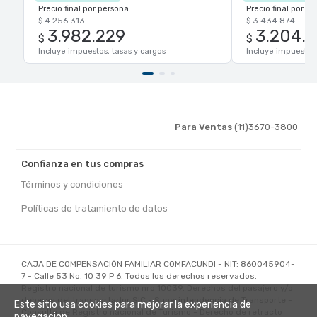
Precio final por persona
Precio final por p
$ 4.256.313
$ 3.434.874
3.982.229
3.204.
$
$
Incluye impuestos, tasas y cargos
Incluye impuestos,
Para Ventas
(11)3670-3800
Confianza en tus compras
Términos y condiciones
Políticas de tratamiento de datos
CAJA DE COMPENSACIÓN FAMILIAR COMFACUNDI - NIT: 860045904-
7 - Calle 53 No. 10 39 P 6. Todos los derechos reservados.
Registro nacional de turismo nro 10039. Derechos del pasajero y/o
deberes del transportador SIC - Superintendencia de Transporte -
Este sitio usa cookies para mejorar la experiencia de
Consulta de Registro nacional de Turismo - Derecho de retracto
navegacion.