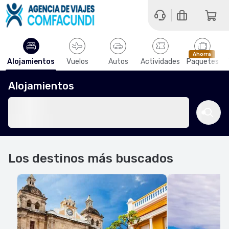
Ahorra
Alojamientos
Vuelos
Autos
Actividades
Paquetes
Alojamientos
Los destinos más buscados